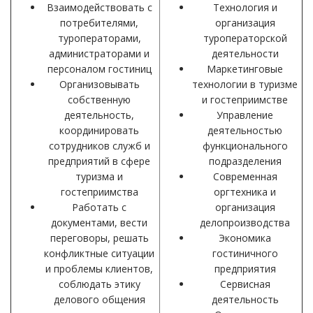
Взаимодействовать с
Технология и
потребителями,
организация
туроператорами,
туроператорской
администраторами и
деятельности
персоналом гостиниц
Маркетинговые
Организовывать
технологии в туризме
собственную
и гостеприимстве
деятельность,
Управление
координировать
деятельностью
сотрудников служб и
функционального
предприятий в сфере
подразделения
туризма и
Современная
гостеприимства
оргтехника и
Работать с
организация
документами, вести
делопроизводства
переговоры, решать
Экономика
конфликтные ситуации
гостиничного
и проблемы клиентов,
предприятия
соблюдать этику
Сервисная
делового общения
деятельность